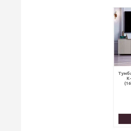
Тумба
К
(1