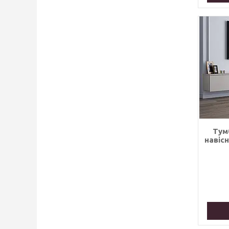
Тум
навісн