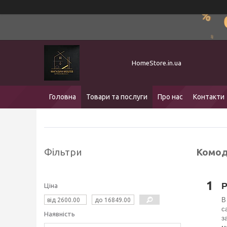
HomeStore.in.ua
Головна
Товари та послуги
Про нас
Контакти
Фільтри
Комод
1
Р
Ціна
В
с
Наявність
з