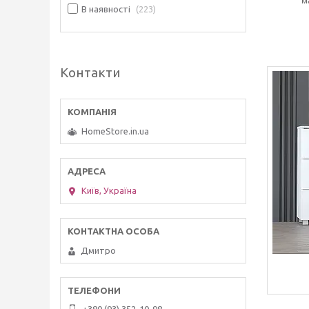
м
В наявності
223
Контакти
HomeStore.in.ua
Київ, Україна
Дмитро