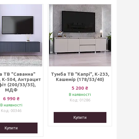
а ТВ "Саванна"
Тумба ТВ "Капрі", К-233,
, К-504, Антрацит
Кашемір (178/53/40)
фіт (200/33/35),
5 200 ₴
МДФ
В наявності
6 990 ₴
01286
В наявності
00346
Купити
Купити