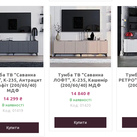
ба ТВ "Саванна
Тумба ТВ "Саванна
Тумб
 К-235, Антрацит
ЛОФТ", К-235, Кашемір
РЕТРО",
афіт (200/60/40)
(200/60/40) МДФ
(20
МДФ
14 840 ₴
14 299 ₴
В наявності
В наявності
01420
01419
Купити
Купити