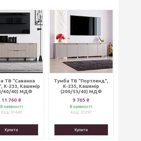
а ТВ "Саванна
Тумба ТВ "Портленд",
, К-233, Кашемір
К-235, Кашемір
8/60/40) МДФ
(200/53/40) МДФ
11 760 ₴
9 765 ₴
В наявності
В наявності
01440
01297
Купити
Купити