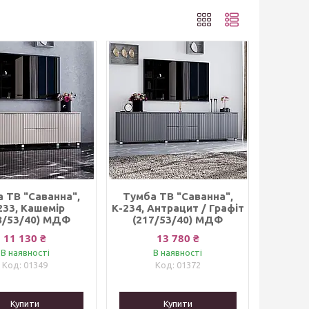
 ТВ "Саванна",
Тумба ТВ "Саванна",
233, Кашемір
К-234, Антрацит / Графіт
8/53/40) МДФ
(217/53/40) МДФ
11 130 ₴
13 780 ₴
В наявності
В наявності
01349
01372
Купити
Купити