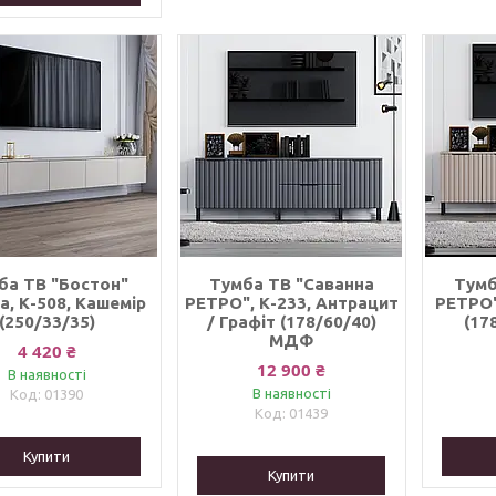
ба ТВ "Бостон"
Тумба ТВ "Саванна
Тумб
а, К-508, Кашемір
РЕТРО", К-233, Антрацит
РЕТРО"
(250/33/35)
/ Графіт (178/60/40)
(17
МДФ
4 420 ₴
12 900 ₴
В наявності
В наявності
01390
01439
Купити
Купити