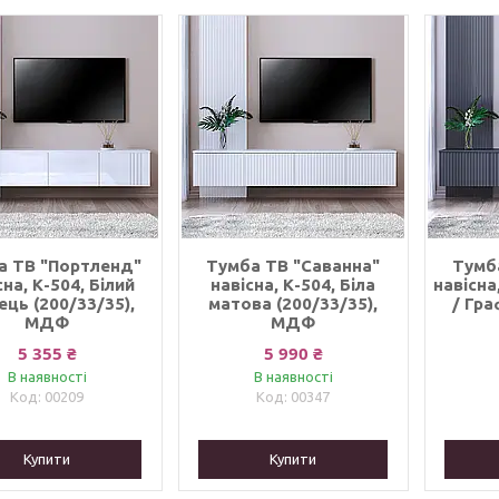
а ТВ "Портленд"
Тумба ТВ "Саванна"
Тумб
сна, К-504, Білий
навісна, К-504, Біла
навісна
ець (200/33/35),
матова (200/33/35),
/ Гра
МДФ
МДФ
5 355 ₴
5 990 ₴
В наявності
В наявності
00209
00347
Купити
Купити