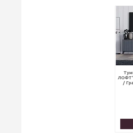
Тум
ЛОФТ",
/ Гр