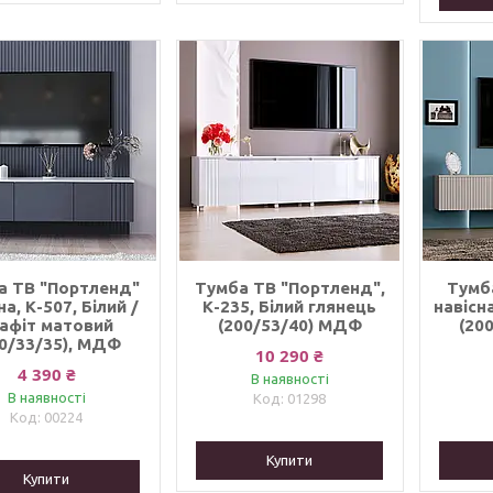
а ТВ "Портленд"
Тумба ТВ "Портленд",
Тумб
на, К-507, Білий /
К-235, Білий глянець
навісн
афіт матовий
(200/53/40) МДФ
(20
50/33/35), МДФ
10 290 ₴
4 390 ₴
В наявності
В наявності
01298
00224
Купити
Купити