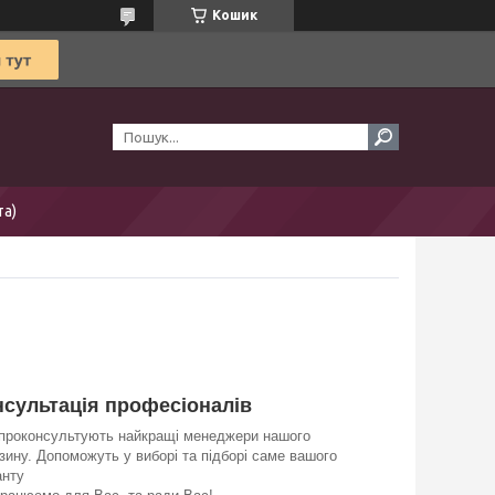
Кошик
та)
нсультація професіоналів
проконсультують найкращі менеджери нашого
зину. Допоможуть у виборі та підборі саме вашого
анту