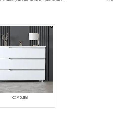
атеріали дають нашій мебелі довговічності!
Ми п
КОМОДЫ