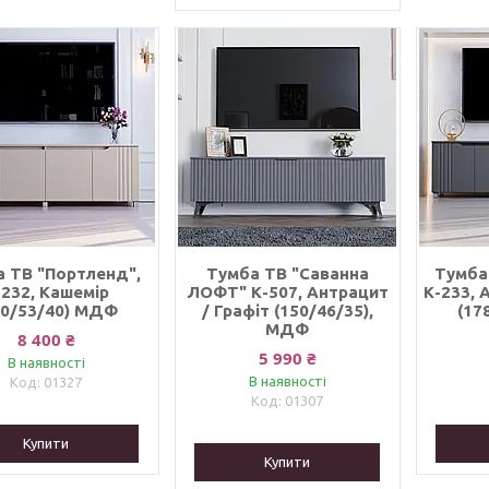
 ТВ "Портленд",
Тумба ТВ "Саванна
Тумба
-232, Кашемір
ЛОФТ" К-507, Антрацит
К-233, 
60/53/40) МДФ
/ Графіт (150/46/35),
(17
МДФ
8 400 ₴
5 990 ₴
В наявності
В наявності
01327
01307
Купити
Купити