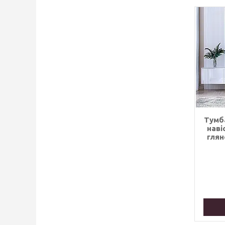
Тумб
наві
глян