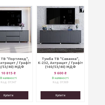
 ТВ "Портленд",
Тумба ТВ "Саванна",
Антрацит / Графіт
К-232, Антрацит / Графіт
8/53/40) МДФ
(160/53/40) МДФ
10 815 ₴
9 600 ₴
В наявності
В наявності
01347
01369
Купити
Купити