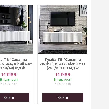
а ТВ "Саванна
Тумба ТВ "Саванна
 К-235, Білий мат
ЛОФТ", К-235, Білий мат
0/60/40) МДФ
(200/60/40) МДФ
14 840 ₴
14 840 ₴
В наявності
В наявності
01437
01436
Купити
Купити