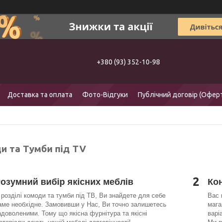
+380 (93) 352-10-98
Доставка та оплата
Фото-Відгуки
Публічний договір (Офер
и та Тумби під TV
2
озумний вибір якісних меблів
Ко
 розділі комоди та тумби під ТВ, Ви знайдете для себе
Вас 
аме необхідне. Замовивши у Нас, Ви точно залишетесь
мага
адоволеними. Тому що якісна фурнітура та якісні
варі