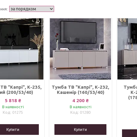
ТВ "Капрі", К-235,
Тумба ТВ "Капрі", К-232,
Тумба
ий (200/53/40)
Кашемір (160/53/40)
К-
(17
5 818 ₴
4 200 ₴
В наявності
В наявності
01275
01280
Купити
Купити