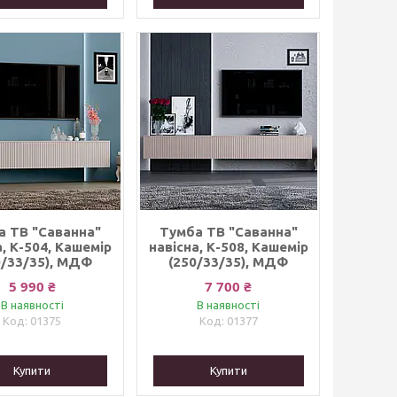
а ТВ "Саванна"
Тумба ТВ "Саванна"
а, К-504, Кашемір
навісна, К-508, Кашемір
0/33/35), МДФ
(250/33/35), МДФ
5 990 ₴
7 700 ₴
В наявності
В наявності
01375
01377
Купити
Купити