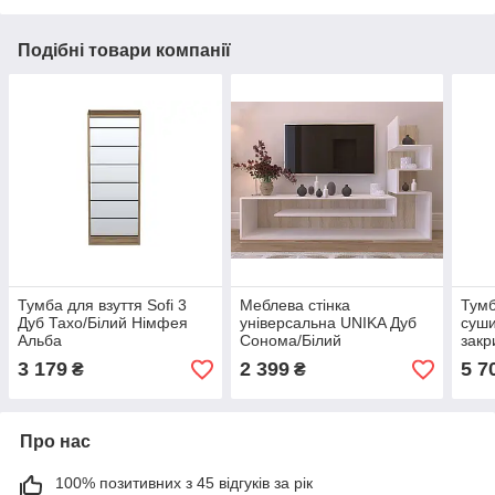
Подібні товари компанії
Тумба для взуття Sofi 3
Меблева стінка
Тумб
Дуб Тахо/Білий Німфея
універсальна UNIKA Дуб
суши
Альба
Сонома/Білий
закр
поли
3 179
2 399
5 7
₴
₴
з во
Про нас
100% позитивних з 45 відгуків за рік