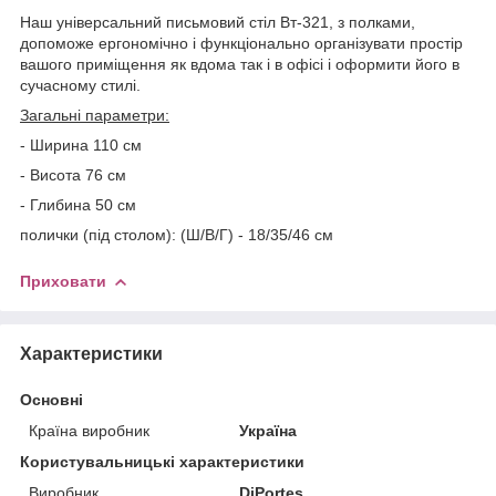
Наш універсальний письмовий стіл Вт-321, з полками,
допоможе ергономічно і функціонально організувати простір
вашого приміщення як вдома так і в офісі і оформити його в
сучасному стилі.
Загальні параметри:
- Ширина 110 см
- Висота 76 см
- Глибина 50 см
полички (під столом): (Ш/В/Г) - 18/35/46 см
Приховати
Характеристики
Основні
Країна виробник
Україна
Користувальницькі характеристики
Виробник
DiPortes