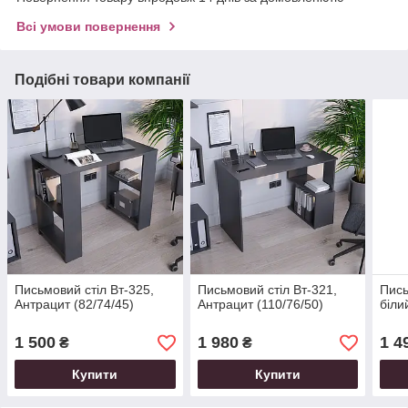
Всі умови повернення
Подібні товари компанії
Письмовий стіл Вт-325,
Письмовий стіл Вт-321,
Пись
Антрацит (82/74/45)
Антрацит (110/76/50)
біли
1 500
1 980
1 4
₴
₴
Купити
Купити