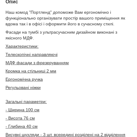
Опис
Наш комод "Портленд" допоможе Вам ергономічно і
функціонально організувати простір вашого приміщення як
вдома так і в офісі і оформити його в сучасному стилі.
Фасади на тумбі з ультрасучасним дизайном виконані з
якісного МДФ.
Характеристики:
Телескопічні направляючі
МДФ фасади з фрезеруванням
Кромка на стільниці 2 мм
Ергономічна ручка
Регульовані ніжки
Загальні параметри:
- Ширина 100 см
- Висота 76 см
- Глибина 40 см
Висувні шухляди - 3 шт. всередині розділені на 2 відділення