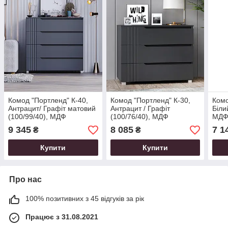
Комод "Портленд" К-40,
Комод "Портленд" К-30,
Комо
Антрацит/ Графіт матовий
Антрацит / Графіт
Біли
(100/99/40), МДФ
(100/76/40), МДФ
МД
9 345
8 085
7 1
₴
₴
Купити
Купити
Про нас
100% позитивних з 45 відгуків за рік
Працює з 31.08.2021