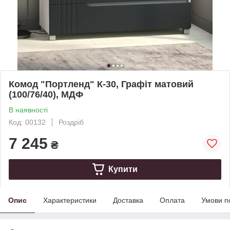
Комод "Портленд" К-30, Графіт матовий
(100/76/40), МДФ
В наявності
Код: 00132
Роздріб
7 245
₴
Купити
Опис
Характеристики
Доставка
Оплата
Умови п