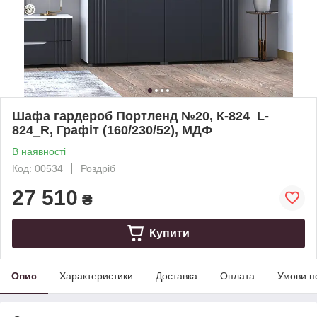
Шафа гардероб Портленд №20, К-824_L-
824_R, Графіт (160/230/52), МДФ
В наявності
Код: 00534
Роздріб
27 510
₴
Купити
Опис
Характеристики
Доставка
Оплата
Умови п