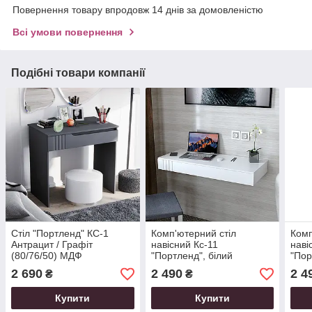
Повернення товару впродовж 14 днів за домовленістю
Всі умови повернення
Подібні товари компанії
Стіл "Портленд" КС-1
Комп'ютерний стіл
Комп
Антрацит / Графіт
навісний Кс-11
наві
(80/76/50) МДФ
"Портленд", білий
"Пор
(100/17/42)
(100
2 690
2 490
2 4
₴
₴
Купити
Купити