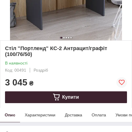
Стіл "Портленд" КС-2 Антрацит/графіт
(100/76/50)
В наявності
Код: 00491
Роздріб
3 045
₴
Купити
Опис
Характеристики
Доставка
Оплата
Умови п