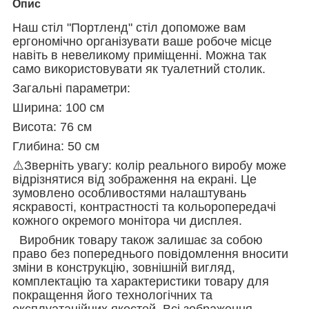
Опис
Наш стіл "Портленд" стіл допоможе вам
ергономічно організувати ваше робоче місце
навіть в невеликому приміщенні. Можна так
само використовувати як туалетний столик.
Загальні параметри:
Ширина: 100 cм
Висота: 76 cм
Глибина: 50 cм
⚠️Зверніть увагу: колір реального виробу може
відрізнятися від зображення на екрані. Це
зумовлено особливостями налаштувань
яскравості, контрастності та кольоропередачі
кожного окремого монітора чи дисплея.
Виробник товару також залишає за собою
право без попереднього повідомлення вносити
зміни в конструкцію, зовнішній вигляд,
комплектацію та характеристики товару для
покращення його технологічних та
експлуатаційних якостей. Всі зображення,