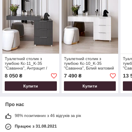
Туалетний столик з
Туалетний столик з
Туал
тумбою Кс-11_K-35
тумбою Кс-10_K-35
тумб
"Саванна", Антрацит /
"Саванна", Білий матовий
"Сав
Графіт (130/92/42)
(130/76/42)
мато
8 050
7 490
13 
₴
₴
Купити
Купити
Про нас
98% позитивних з 46 відгуків за рік
Працює з 31.08.2021