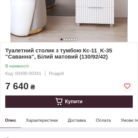
Туалетний столик з тумбою Кс-11_K-35
"Саванна", Білий матовий (130/92/42)
В наявності
Код: 00490-00341
Роздріб
7 640
₴
Купити
Опис
Характеристики
Доставка
Оплата
Умови п