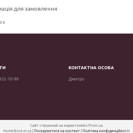
ація для замовлення
0 ₴
 352-10-98
Дмитро
Сайт створений на маркетплейсі
Prom.ua
HomeStore.in.ua |
Поскаржитися на контент
|
Політика конфіденційності