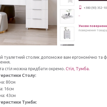
+380 (93) 352-10
повернення товару
ий туалетний столик допоможе вам ергономічно та ф
щення.
та стіл можна придбати окремо.
Стіл,
Тумба.
еристики Столу:
на: 80см
а: 16см
на: 43см
теристики Тумби: