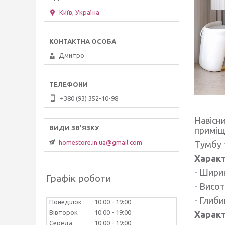
Київ, Україна
Дмитро
+380 (93) 352-10-98
Навісн
примі
homestore.in.ua@gmail.com
Тумбу 
Характ
- Шири
Графік роботи
- Висот
- Глиби
Понеділок
10:00
19:00
Вівторок
10:00
19:00
Харак
Середа
10:00
19:00