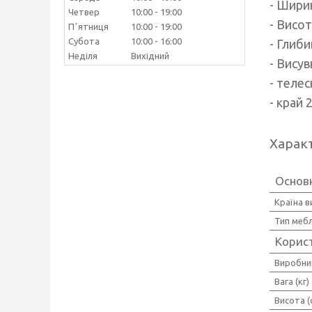
- Шири
Четвер
10:00
19:00
- Висот
Пʼятниця
10:00
19:00
Субота
10:00
16:00
- Глиби
Неділя
Вихідний
- Висув
- телес
- край 
Харак
Основ
Країна 
Тип мебл
Корис
Виробни
Вага (кг)
Висота (