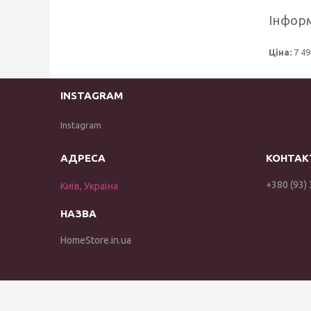
Інформ
Ціна:
7 49
INSTAGRAM
Instagram
+380 (93)
Київ, Україна
HomeStore.in.ua