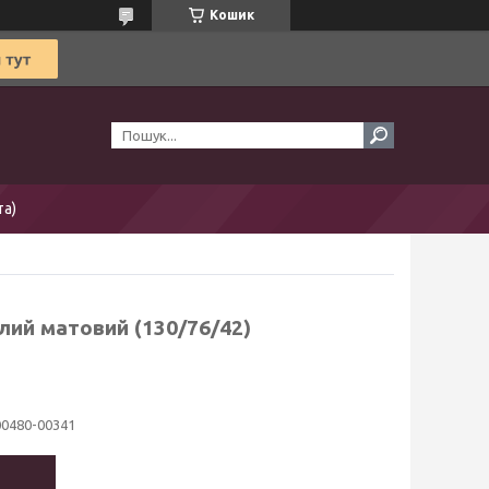
Кошик
та)
лий матовий (130/76/42)
00480-00341