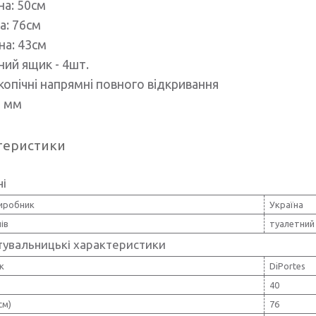
на: 50см
а: 76см
на: 43см
ний ящик - 4шт.
копічні напрямні повного відкривання
2 мм
теристики
ні
виробник
Україна
ів
туалетний
тувальницькі характеристики
к
DiPortes
40
см)
76