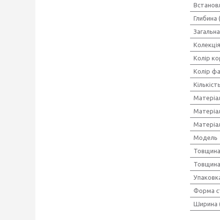
Встанов
Глибина 
Загальна
Колекці
Колір ко
Колір ф
Кількіст
Матеріа
Матеріа
Матеріа
Мoдель
Товщина
Товщина
Упаковк
Форма с
Ширина 