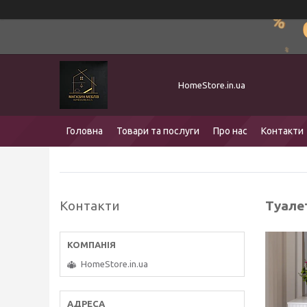
HomeStore.in.ua
Головна
Товари та послуги
Про нас
Контакти
Контакти
Туалет
HomeStore.in.ua