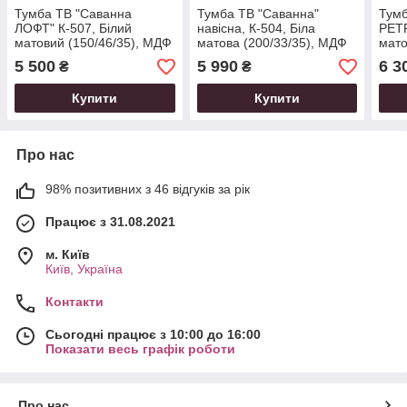
Тумба ТВ "Саванна
Тумба ТВ "Саванна"
Тумб
ЛОФТ" К-507, Білий
навісна, К-504, Біла
РЕТР
матовий (150/46/35), МДФ
матова (200/33/35), МДФ
мато
5 500
5 990
6 3
₴
₴
Купити
Купити
Про нас
98% позитивних з 46 відгуків за рік
Працює з 31.08.2021
м. Київ
Київ, Україна
Контакти
Сьогодні працює з 10:00 до 16:00
Показати весь графік роботи
Про нас