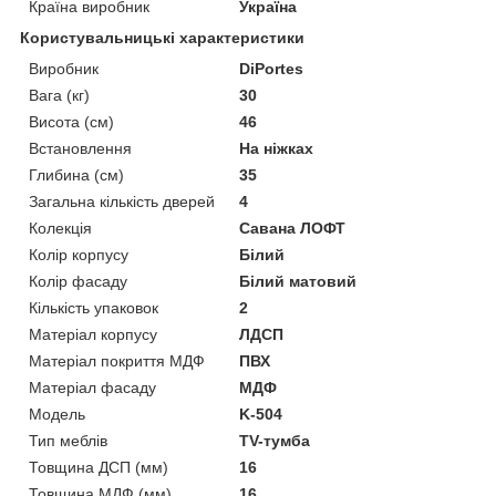
Країна виробник
Україна
Користувальницькі характеристики
Виробник
DiPortes
Вага (кг)
30
Висота (см)
46
Встановлення
На ніжках
Глибина (см)
35
Загальна кількість дверей
4
Колекція
Савана ЛОФТ
Колір корпусу
Білий
Колір фасаду
Білий матовий
Кількість упаковок
2
Матеріал корпусу
ЛДСП
Матеріал покриття МДФ
ПВХ
Матеріал фасаду
МДФ
Мoдель
K-504
Тип меблів
TV-тумба
Товщина ДСП (мм)
16
Товщина МДФ (мм)
16