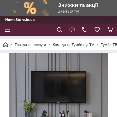
HomeStore.in.ua
Товари та послуги
Комоди та Тумби під TV
Тумба ТВ