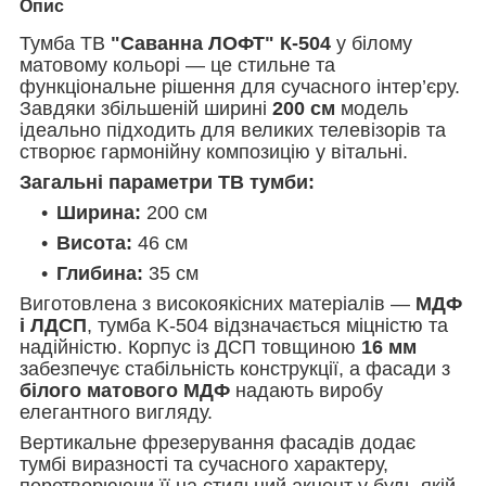
Опис
Тумба ТВ
"Саванна ЛОФТ" К-504
у білому
матовому кольорі — це стильне та
функціональне рішення для сучасного інтер’єру.
Завдяки збільшеній ширині
200 см
модель
ідеально підходить для великих телевізорів та
створює гармонійну композицію у вітальні.
Загальні параметри ТВ тумби:
Ширина:
200 см
Висота:
46 см
Глибина:
35 см
Виготовлена з високоякісних матеріалів —
МДФ
і ЛДСП
, тумба K-504 відзначається міцністю та
надійністю. Корпус із ДСП товщиною
16 мм
забезпечує стабільність конструкції, а фасади з
білого матового МДФ
надають виробу
елегантного вигляду.
Вертикальне фрезерування фасадів додає
тумбі виразності та сучасного характеру,
перетворюючи її на стильний акцент у будь-якій