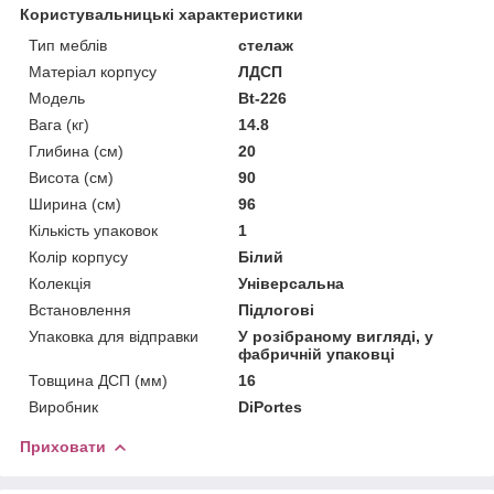
Користувальницькі характеристики
Тип меблів
стелаж
Матеріал корпусу
ЛДСП
Мoдель
Bt-226
Вага (кг)
14.8
Глибина (см)
20
Висота (см)
90
Ширина (см)
96
Кількість упаковок
1
Колір корпусу
Білий
Колекція
Універсальна
Встановлення
Підлогові
Упаковка для відправки
У розібраному вигляді, у
фабричній упаковці
Товщина ДСП (мм)
16
Виробник
DiPortes
Приховати