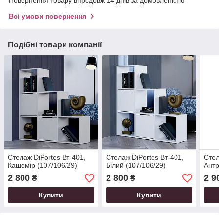
Повернення товару впродовж 14 днів за домовленістю
Всі умови повернення
Подібні товари компанії
Стелаж DiPortes Вт-401,
Стелаж DiPortes Вт-401,
Стел
Кашемір (107/106/29)
Білий (107/106/29)
Антр
2 800
2 800
2 9
₴
₴
Купити
Купити