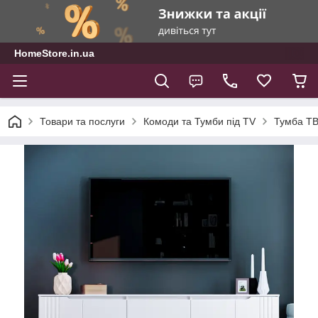
HomeStore.in.ua
Товари та послуги
Комоди та Тумби під TV
Тумба ТВ