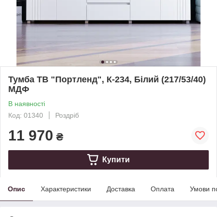
Тумба ТВ "Портленд", К-234, Білий (217/53/40)
МДФ
В наявності
Код: 01340
Роздріб
11 970
₴
Купити
Опис
Характеристики
Доставка
Оплата
Умови п