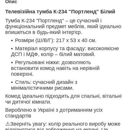
Опис
Телевізійна тумба К-234 "Портленд" Білий
Тумба К-234 "Портленд" – це сучасний і
функціональний предмет меблів, який ідеально
впишеться в будь-який інтер'єр.
Розміри (Ш/В/Г):
217 x 53 x 40 см.
Матеріал корпусу та фасаду:
високоякісне
ДСП і МДФ, колір – білий матовий.
Регульовані ніжки:
дозволяють
встановити комод навіть на нерівній
поверхні.
Стиль:
сучасний дизайн з
мінімалістичними рисами.
Комод ідеально підходить для спальні, вітальні
чи дитячої кімнати.
Вироблено в Україні з дотриманням усіх
стандартів
⚠️Зверніть увагу: колір реального виробу може
відрізнятися від зображення на екрані. Це