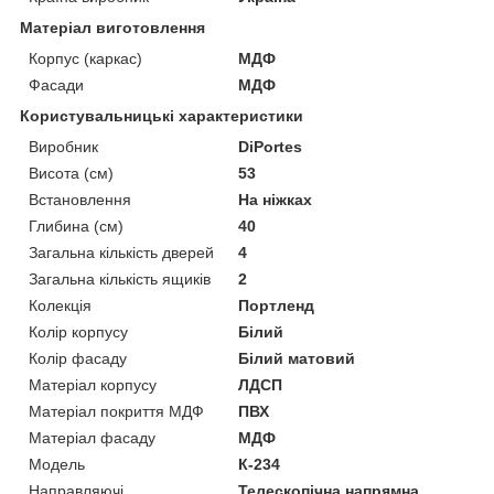
Матеріал виготовлення
Корпус (каркас)
МДФ
Фасади
МДФ
Користувальницькі характеристики
Виробник
DiPortes
Висота (см)
53
Встановлення
На ніжках
Глибина (см)
40
Загальна кількість дверей
4
Загальна кількість ящиків
2
Колекція
Портленд
Колір корпусу
Білий
Колір фасаду
Білий матовий
Матеріал корпусу
ЛДСП
Матеріал покриття МДФ
ПВХ
Матеріал фасаду
МДФ
Мoдель
К-234
Направляючі
Телескопічна напрямна