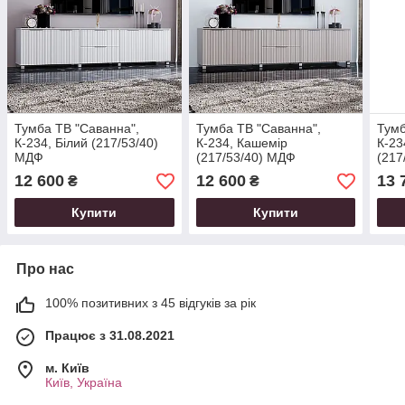
Тумба ТВ "Саванна",
Тумба ТВ "Саванна",
Тумб
К-234, Білий (217/53/40)
К-234, Кашемір
К-23
МДФ
(217/53/40) МДФ
(217
12 600
12 600
13 
₴
₴
Купити
Купити
Про нас
100% позитивних з 45 відгуків за рік
Працює з 31.08.2021
м. Київ
Київ, Україна