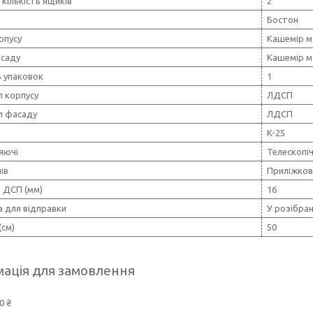
 кількість ящиків
2
я
Бостон
рпусу
Кашемір м
асаду
Кашемір м
ь упаковок
1
л корпусу
ЛДСП
л фасаду
ЛДСП
K-25
яючі
Телескопіч
ів
Приліжков
 ДСП (мм)
16
а для відправки
У розібран
(см)
50
ація для замовлення
0 ₴