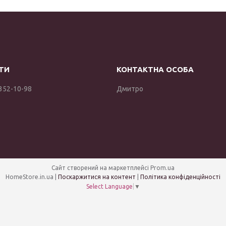
 352-10-98
Дмитро
Сайт створений на маркетплейсі
Prom.ua
HomeStore.in.ua |
Поскаржитися на контент
|
Політика конфіденційності
Select Language
▼