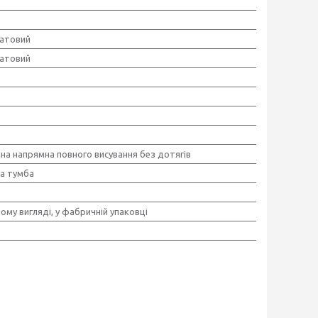
атовий
атовий
на напрямна повного висування без дотягів
а тумба
ому вигляді, у фабричній упаковці