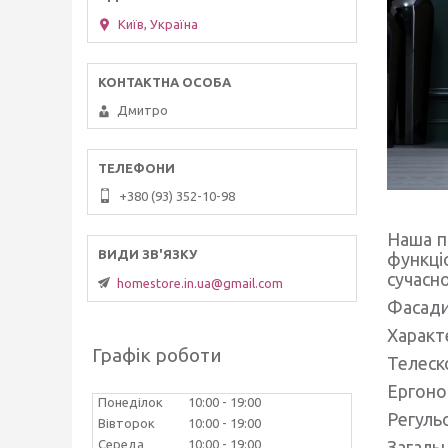
Київ, Україна
Дмитро
+380 (93) 352-10-98
Наша п
функці
сучасно
homestore.in.ua@gmail.com
Фасади
Характ
Графік роботи
Телеск
Ергоно
Понеділок
10:00
19:00
Регуль
Вівторок
10:00
19:00
Середа
10:00
19:00
Загаль