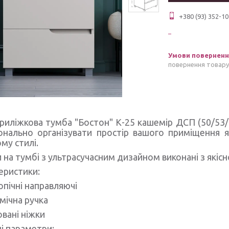
+380 (93) 352-10
повернення товару
риліжкова тумба "Бостон" К-25 кашемір ДСП (50/53/
онально організувати простір вашого приміщення я
му стилі.
 на тумбі з ультрасучасним дизайном виконані з якіс
еристики:
опічні направляючі
мічна ручка
овані ніжки
ні параметри: