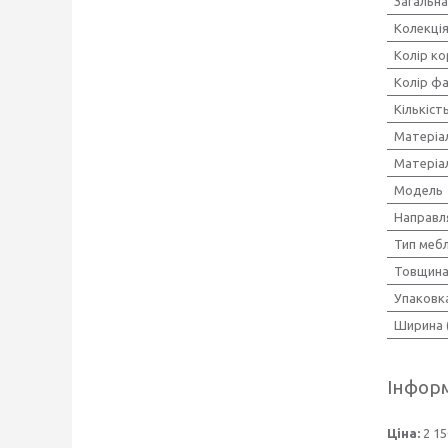
Загальна
Колекці
Колір ко
Колір ф
Кількіст
Матеріа
Матеріа
Мoдель
Направл
Тип мебл
Товщина
Упаковк
Ширина 
Інформ
Ціна:
2 15