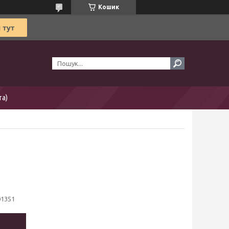
Кошик
та)
01351