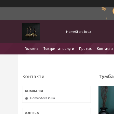
HomeStore.in.ua
Головна
Товари та послуги
Про нас
Контакти
Контакти
Тумба 
HomeStore.in.ua