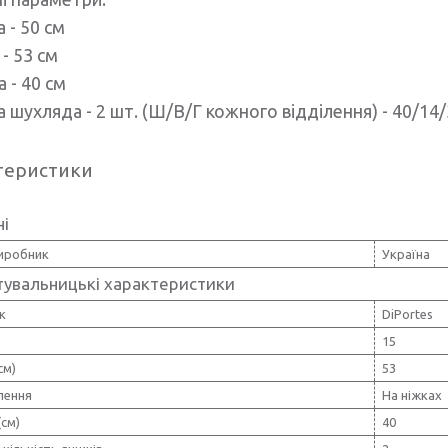
 - 50 см
- 53 см
 - 40 см
 шухляда - 2 шт. (Ш/В/Г кожного відділення) - 40/14/
теристики
ні
виробник
Україна
тувальницькі характеристики
к
DiPortes
15
см)
53
лення
На ніжках
(см)
40