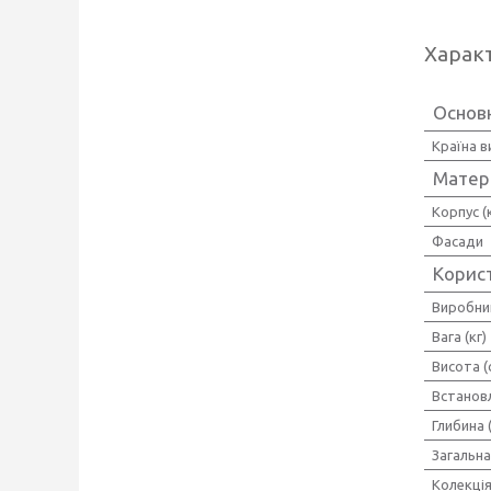
Харак
Основ
Країна 
Матер
Корпус (
Фасади
Корис
Виробни
Вага (кг)
Висота (
Встанов
Глибина 
Загальна
Колекці