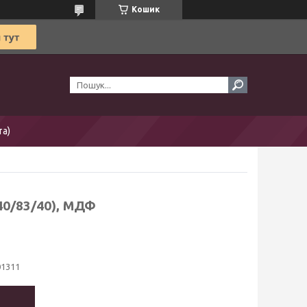
Кошик
та)
40/83/40), МДФ
01311