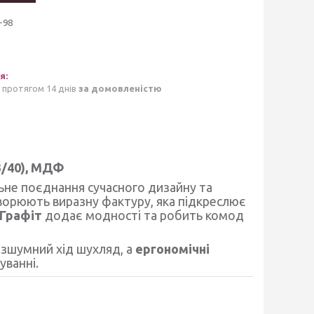
-98
 протягом 14 днів
за домовленістю
3/40), МДФ
ьне поєднання сучасного дизайну та
ворюють виразну фактуру, яка підкреслює
 Графіт
додає модності та робить комод
езшумний хід шухляд, а
ергономічні
ванні.