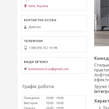
Київ, Україна
Дмитро
+380 (93) 352-10-98
Комод 
Стильни
homestore.in.ua@gmail.com
практи
лофтов
ефектн
Графік роботи
Зручні
інтегр
Понеділок
10:00
19:00
Харак
Вівторок
10:00
19:00
Те
Середа
10:00
19:00