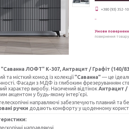
+380 (93) 352-10
повернення товару
"Саванна ЛОФТ" К-307, Антрацит / Графіт (140/8
й та місткий комод із колекції
"Саванна"
— це ідеал
чності. Фасади з МДФ із глибоким фрезеруванням ст
ий характер виробу. Насичений відтінок
Антрацит /
им акцентом у будь-якому інтер’єрі.
 телескопічні направляючі забезпечують плавний та б
овані ручки
додають комфорту у щоденному користу
теристики:
лескопічні направляючі