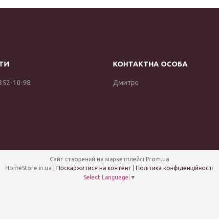
 352-10-98
Дмитро
Сайт створений на маркетплейсі
Prom.ua
HomeStore.in.ua |
Поскаржитися на контент
|
Політика конфіденційності
Select Language
▼