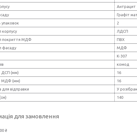
рпусу
Антрацит
асаду
Графіт ма
ь упаковок
2
л корпусу
ЛДСП
л покриття МДФ
ПВХ
л фасаду
МДФ
K-307
ів
комод
 ДСП (мм)
16
 МДФ (мм)
16
а для відправки
У розібран
(см)
140
ація для замовлення
00 ₴