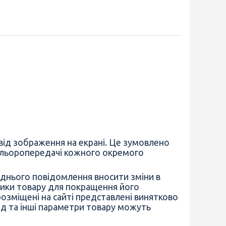
 від зображення на екрані. Це зумовлено
кольоропередачі кожного окремого
днього повідомлення вносити зміни в
тики товару для покращення його
розміщені на сайті представлені винятково
яд та інші параметри товару можуть