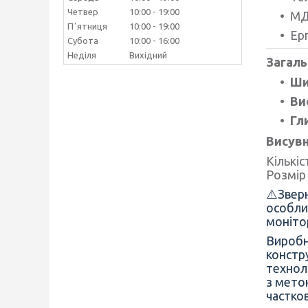
Четвер
10:00
19:00
МД
Пʼятниця
10:00
19:00
Ер
Субота
10:00
16:00
Неділя
Вихідний
Загаль
Ши
Ви
Гл
Висувн
Кількіс
Розмір
⚠️Зверн
особли
моніто
Виробн
констр
техноло
з мето
частков