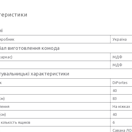
теристики
ні
виробник
Україна
іал виготовлення комода
каркас)
МДФ
МДФ
тувальницькі характеристики
к
DiPortes
40
см)
83
лення
На ніжках
(см)
40
 кількість ящиків
6
я
Савана Л