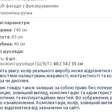
Ф фасади з фрезеруванням
гономічна ручка
ні параметри:
рина:
140 см
сота:
83 см
ибина:
40 см
і шухляди:
ть:
6 шт.
 кожної шухляди (Ш/В/Г):
60 / 14 / 35 см
іть увагу: колір реального виробу може відрізнятися
востями налаштувань яскравості, контрастності та 
ра чи дисплея.
ик товару також залишає за собою право без попере
укцію, зовнішній вигляд, комплектацію та характерис
гічних та експлуатаційних якостей. Всі зображення, 
ю ознайомлення. Комплектація, колір, зовнішній вигл
о відрізнятися від зазначених на сайті.