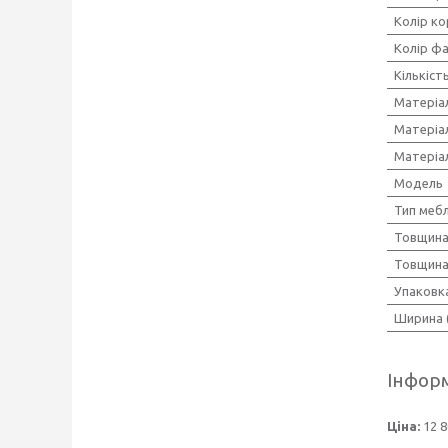
Колір ко
Колір ф
Кількіст
Матеріа
Матеріа
Матеріа
Мoдель
Тип мебл
Товщина
Товщина
Упаковк
Ширина 
Інформ
Ціна:
12 8