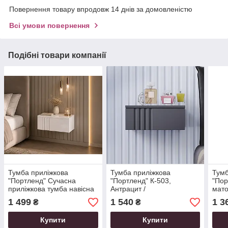
Повернення товару впродовж 14 днів за домовленістю
Всі умови повернення
Подібні товари компанії
Тумба приліжкова
Тумба приліжкова
Тумб
"Портленд" Сучасна
"Портленд" К-503,
"Пор
приліжкова тумба навісна
Антрацит /
мато
Біла глянцева (40/16/30),
Графіт(40/16/30), МДФ
1 499
1 540
1 3
₴
₴
МДФ
Купити
Купити