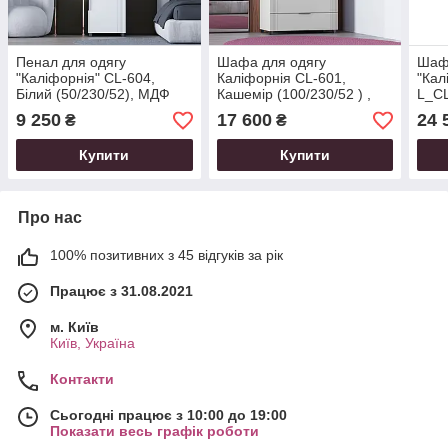
Пенал для одягу
Шафа для одягу
Шаф
"Каліфорнія" CL-604,
Каліфорнія CL-601,
"Кал
Білий (50/230/52), МДФ
Кашемір (100/230/52 ) ,
L_CL
МДФ
(150
9 250
17 600
24 
₴
₴
Купити
Купити
Про нас
100% позитивних з 45 відгуків за рік
Працює з 31.08.2021
м. Київ
Київ, Україна
Контакти
Сьогодні працює з 10:00 до 19:00
Показати весь графік роботи