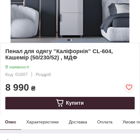
Пенал для одягу "Каліфорнія" CL-604,
Кашемір (50/230/52) , МДФ
В наявності
Код: 01607
Роздріб
8 990
₴
Купити
Опис
Характеристики
Доставка
Оплата
Умови п