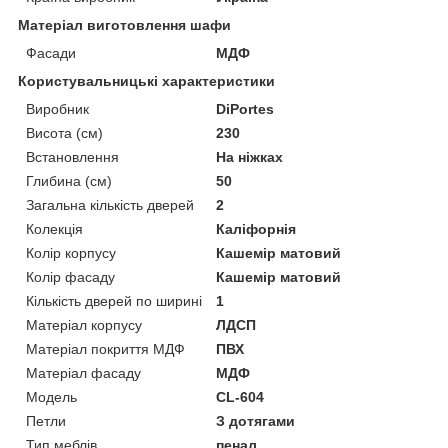
Матеріал виготовлення шафи
Фасади
МДФ
Користувальницькі характеристики
Виробник
DiPortes
Висота (см)
230
Встановлення
На ніжках
Глибина (см)
50
Загальна кількість дверей
2
Колекція
Каліфорнія
Колір корпусу
Кашемір матовий
Колір фасаду
Кашемір матовий
Кількість дверей по ширині
1
Матеріал корпусу
ЛДСП
Матеріал покриття МДФ
ПВХ
Матеріал фасаду
МДФ
Мoдель
CL-604
Петли
З дотягами
Тип меблів
пенал