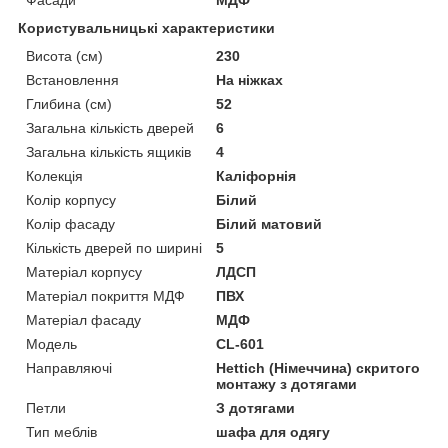
Користувальницькі характеристики
Висота (см)
230
Встановлення
На ніжках
Глибина (см)
52
Загальна кількість дверей
6
Загальна кількість ящиків
4
Колекція
Каліфорнія
Колір корпусу
Білий
Колір фасаду
Білий матовий
Кількість дверей по ширині
5
Матеріал корпусу
ЛДСП
Матеріал покриття МДФ
ПВХ
Матеріал фасаду
МДФ
Мoдель
CL-601
Направляючі
Hettich (Німеччина) скритого
монтажу з дотягами
Петли
З дотягами
Тип меблів
шафа для одягу