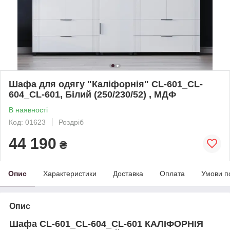
Шафа для одягу "Каліфорнія" CL-601_CL-
604_CL-601, Білий (250/230/52) , МДФ
В наявності
Код: 01623
Роздріб
44 190
₴
Опис
Характеристики
Доставка
Оплата
Умови п
Опис
Шафа CL-601_CL-604_CL-601 КАЛІФОРНІЯ