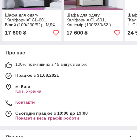
Шафа для одягу
Шафа для одягу
Шаф
"Каліфорнія" CL-601,
Каліфорнія CL-601,
"Кал
Білий (100/230/52) , МДФ
Кашемір (100/230/52 ) ,
L_CL
МДФ
(150
17 600
17 600
24 
₴
₴
Про нас
100% позитивних з 45 відгуків за рік
Працює з 31.08.2021
м. Київ
Київ, Україна
Контакти
Сьогодні працює з 10:00 до 19:00
Показати весь графік роботи