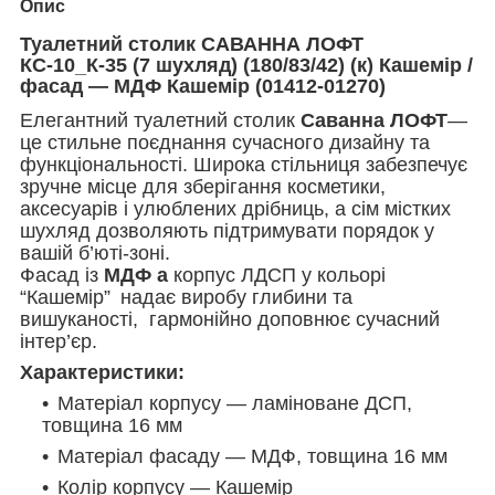
Опис
Туалетний столик САВАННА ЛОФТ
КС-10_К-35 (7 шухляд) (180/83/42) (к) Кашемір /
фасад — МДФ Кашемір (01412-01270)
Елегантний туалетний столик
Саванна ЛОФТ
—
це стильне поєднання сучасного дизайну та
функціональності. Широка стільниця забезпечує
зручне місце для зберігання косметики,
аксесуарів і улюблених дрібниць, а сім містких
шухляд дозволяють підтримувати порядок у
вашій б’юті-зоні.
Фасад із
МДФ а
корпус ЛДСП у кольорі
“Кашемір”
надає виробу глибини та
вишуканості,
гармонійно доповнює сучасний
інтер’єр.
Характеристики:
Матеріал корпусу — ламіноване ДСП,
товщина 16 мм
Матеріал фасаду — МДФ, товщина 16 мм
Колір корпусу — Кашемір