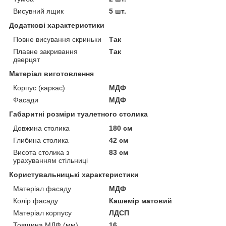
Висувний ящик
5 шт.
Додаткові характеристики
Повне висування скриньки
Так
Плавне закривання
Так
дверцят
Матеріал виготовлення
Корпус (каркас)
МДФ
Фасади
МДФ
Габаритні розміри туалетного столика
Довжина столика
180 см
Глибина столика
42 см
Висота столика з
83 см
урахуванням стільниці
Користувальницькі характеристики
Матеріал фасаду
МДФ
Колір фасаду
Кашемір матовий
Матеріал корпусу
ЛДСП
Товщина МДФ (мм)
16