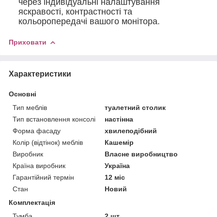
через індивідуальні налаштування
яскравості, контрастності та
кольоропередачі вашого монітора.
Приховати
Характеристики
Основні
Тип меблів
туалетний столик
Тип встановлення консолі
настінна
Форма фасаду
хвилеподібний
Колір (відтінок) меблів
Кашемір
Виробник
Власне виробництво
Країна виробник
Україна
Гарантійний термін
12 міс
Стан
Новий
Комплектація
Тумба
2 шт.