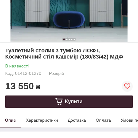
Туалетний столик з тумбою ЛОФТ,
Косметичний стіл Кашемір (180/83/42) МДФ
В наявності
Код: 01412-01270
Роздріб
13 550
₴
Купити
Опис
Характеристики
Доставка
Оплата
Умови п