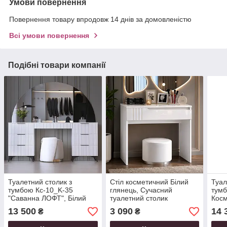
Умови повернення
Повернення товару впродовж 14 днів за домовленістю
Всі умови повернення
Подібні товари компанії
Туалетний столик з
Стіл косметичний Білий
Туал
тумбою Кс-10_K-35
глянець, Сучасний
тум
"Саванна ЛОФТ", Білий
туалетний столик
Косм
матовий (180/83/42)
(80/76/50) МДФ
Антр
13 500
3 090
14 
₴
₴
(180